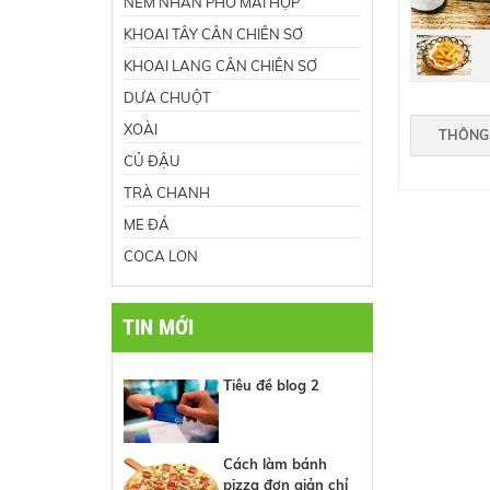
NEM NHÂN PHÔ MAI HỘP
KHOAI TÂY CÂN CHIÊN SƠ
KHOAI LANG CÂN CHIÊN SƠ
DƯA CHUỘT
XOÀI
THÔNG 
CỦ ĐẬU
TRÀ CHANH
ME ĐÁ
COCA LON
TIN MỚI
Tiêu đề blog 2
Cách làm bánh
pizza đơn giản chỉ