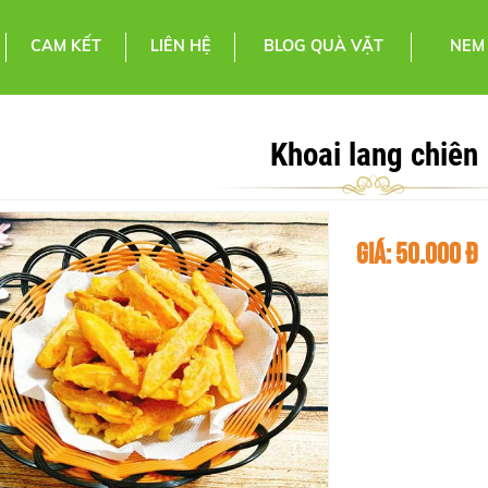
CAM KẾT
LIÊN HỆ
BLOG QUÀ VẶT
NEM
Khoai lang chiên
50.000 Đ