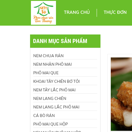
TRANG CHỦ
THỰC ĐƠN
DANH MỤC SẢN PHẨM
NEM CHUA RÁN
NEM NHÂN PHÔ MAI
PHÔ MAI QUE
KHOAI TÂY CHIÊN BƠ TỎI
NEM TÂY LẮC PHÔ MAI
NEM LANG CHIÊN
NEM LANG LẮC PHÔ MAI
CÁ BÒ RÁN
PHÔ MAI QUE HỘP