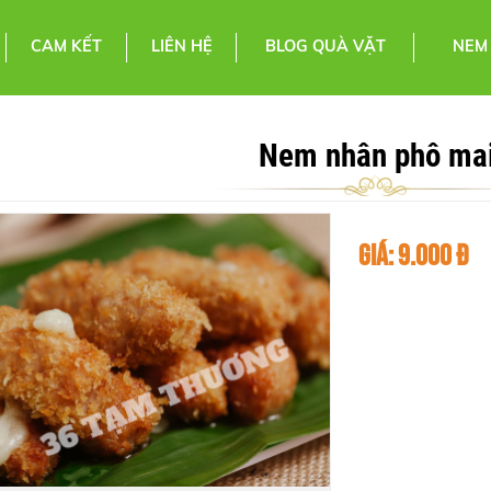
CAM KẾT
LIÊN HỆ
BLOG QUÀ VẶT
NEM
Nem nhân phô ma
9.000 Đ