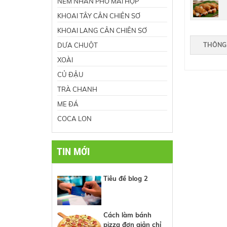
NEM NHÂN PHÔ MAI HỘP
KHOAI TÂY CÂN CHIÊN SƠ
KHOAI LANG CÂN CHIÊN SƠ
THÔNG 
DƯA CHUỘT
XOÀI
CỦ ĐẬU
TRÀ CHANH
ME ĐÁ
COCA LON
TIN MỚI
Tiêu đề blog 2
Cách làm bánh
pizza đơn giản chỉ